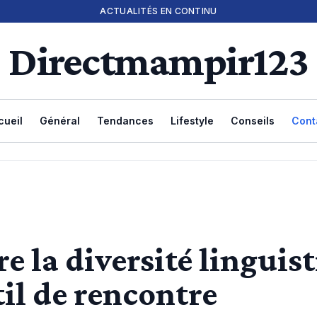
ACTUALITÉS EN CONTINU
Directmampir123
cueil
Général
Tendances
Lifestyle
Conseils
Cont
 la diversité linguis
l de rencontre