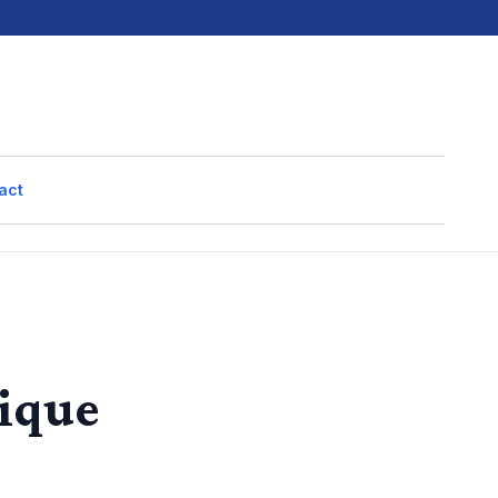
act
tique